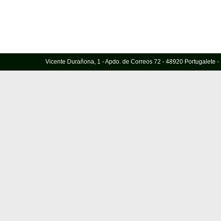
Vicente Durañona, 1 - Apdo. de Correos 72 - 48920 Portugalete - 